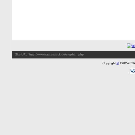
Site-URL: http://www.naatesaeck.de/stephan.php
Copyright
©
1982-202