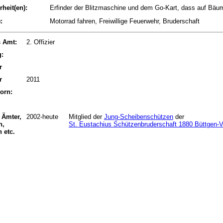
heit(en):
Erfinder der Blitzmaschine und dem Go-Kart, dass auf Bäum
:
Motorrad fahren, Freiwillige Feuerwehr, Bruderschaft
s Amt:
2. Offizier
:
r
r
2011
orn:
 Ämter,
2002-heute
Mitglied der
Jung-Scheibenschützen
der
n,
St. Eustachius Schützenbruderschaft 1880 Büttgen-V
 etc.