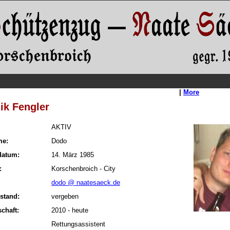
|
More
ik Fengler
AKTIV
me:
Dodo
datum:
14. März 1985
:
Korschenbroich - City
dodo @ naatesaeck.de
stand:
vergeben
schaft:
2010 - heute
Rettungsassistent