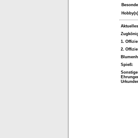
Besonder
Hobby(s)
Aktuelle
Zugkönig
1. Offizie
2. Offizie
Blumenh
Spieß:
Sonstige
Ehrunge
Urkunden